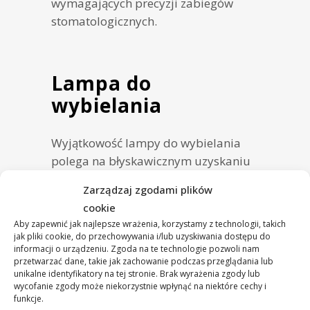
wymagających precyzji zabiegów
stomatologicznych.
Lampa do
wybielania
Wyjątkowość lampy do wybielania
polega na błyskawicznym uzyskaniu
efektu utleniania wewnątrz zęba.
Zarządzaj zgodami plików
Nowoczesna technologia znacznie
cookie
przyspiesza przenikanie żelu
Aby zapewnić jak najlepsze wrażenia, korzystamy z technologii, takich
wybielającego do zębiny przez
jak pliki cookie, do przechowywania i/lub uzyskiwania dostępu do
informacji o urządzeniu. Zgoda na te technologie pozwoli nam
szkliwo. Ponadto zabiegi
przetwarzać dane, takie jak zachowanie podczas przeglądania lub
wykonywane przy pomocy lampy są
unikalne identyfikatory na tej stronie. Brak wyrażenia zgody lub
całkowicie bezpieczne, gdyż emituje
wycofanie zgody może niekorzystnie wpłynąć na niektóre cechy i
funkcje.
ona tzw. zimne światło.