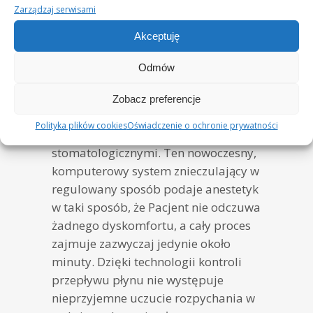
Zarządzaj serwisami
Znieczulenie
Akceptuję
komputerowe
Odmów
To urządzenie wykorzystywane do
Zobacz preferencje
podawania anestetyku, czyli środka
Polityka plików cookies
Oświadczenie o ochronie prywatności
znieczulającego przed zabiegami
stomatologicznymi. Ten nowoczesny,
komputerowy system znieczulający w
regulowany sposób podaje anestetyk
w taki sposób, że Pacjent nie odczuwa
żadnego dyskomfortu, a cały proces
zajmuje zazwyczaj jedynie około
minuty. Dzięki technologii kontroli
przepływu płynu nie występuje
nieprzyjemne uczucie rozpychania w