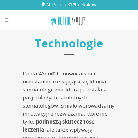
Al. Pokoju 83/95, Kraków
Technologie
—
Dental4You® to nowoczesna i
nieustannie rozwijająca się klinika
stomatologiczna, która powstała z
pasji młodych i ambitnych
stomatologów. Śmiało wprowadzamy
innowacyjne rozwiązania, które nie
tylko
podnoszą skuteczność
leczenia
, ale także wpływają
pozytywnie na komfort naszych