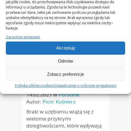
jak pliki cookie, do przechowywania i/lub uzyskiwania dostępu do
się w porze…
informacji o urządzeniu. Zgoda na te technologie pozwoli nam
przetwarzać dane, takie jak zachowanie podczas przeglądania lub
unikalne identyfikatory na tej stronie. Brak wyrażenia zgody lub
CZYTAJ WIĘCEJ
wycofanie zgody może niekorzystnie wpłynąć na niektóre cechy i
funkcje.
Zarządzaj serwisami
Akceptuję
Odmów
Zobacz preferencje
Protetyka w pigułce
Polityka plików cookies
Oświadczenie o ochronie prywatności
14.02.2021
w
Poradnik
Autor:
Piotr Kuśnierz
Braki w uzębieniu wiążą się z
wieloma przykrymi
dolegliwościami, które wpływają