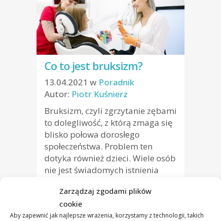
Co to jest bruksizm?
13.04.2021
w
Poradnik
Autor:
Piotr Kuśnierz
Bruksizm, czyli zgrzytanie zębami
to dolegliwość, z którą zmaga się
blisko połowa dorosłego
społeczeństwa. Problem ten
dotyka również dzieci. Wiele osób
nie jest świadomych istnienia
choroby, ponieważ jej symptomy
Zarządzaj zgodami plików
mogą dotyczyć różnych schorzeń,
cookie
a najbardziej charakterystyczny z
Aby zapewnić jak najlepsze wrażenia, korzystamy z technologii, takich
nich – zgrzytanie zębami pojawia